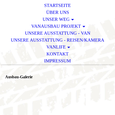
STARTSEITE
ÜBER UNS
UNSER WEG
VANAUSBAU PROJEKT
UNSERE AUSSTATTUNG - VAN
UNSERE AUSSTATTUNG - REISEN/KAMERA
VANLIFE
KONTAKT
IMPRESSUM
Ausbau-Galerie